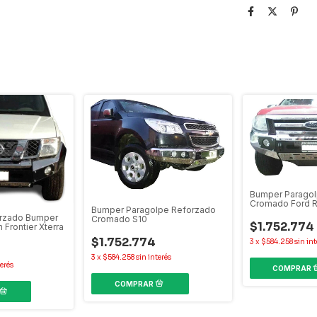
Bumper Paragol
Cromado Ford 
Bumper Paragolpe Reforzado
orzado Bumper
Cromado S10
$1.752.774
Frontier Xterra
$1.752.774
3
x
$584.258
sin int
3
x
$584.258
sin interés
terés