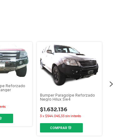
pe Reforzado
Ranger
Bumper Paragolpe Reforzado
Negro Hilux Sw4
Bumper Paragol
Negro Hilux Ra
erés
$1.632.136
$1.632.136
3
x
$544.045,33
sin interés
3
x
$544.045,33
sin
COMPRAR