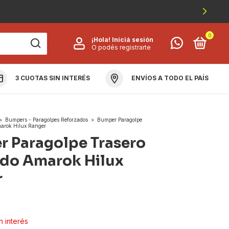
0
¡Hola!
Iniciá sesión
O podés registrarte
3 CUOTAS SIN INTERÉS
ENVÍOS A TODO EL PAÍS
OLUCIÓN Y GARANTÍA
>
Bumpers - Paragolpes Reforzados
>
Bumper Paragolpe
arok Hilux Ranger
 Paragolpe Trasero
do Amarok Hilux
r
in interés