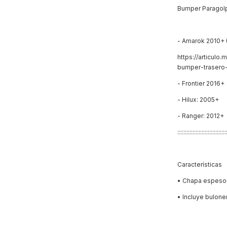
Bumper Paragol
- Amarok 2010+ 
https://articul
bumper-traser
- Frontier 2016+
- Hilux: 2005+
- Ranger: 2012+
::::::::::::::::::::::::::::::::
Características
• Chapa espes
• Incluye bulone