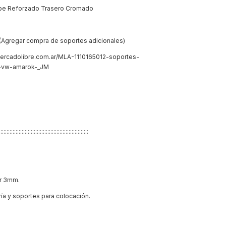
pe Reforzado Trasero Cromado
(Agregar compra de soportes adicionales)
o.mercadolibre.com.ar/MLA-1110165012-soportes-
o-vw-amarok-_JM
:::::::::::::::::::::::::::::::::::::::::::::::::::::::::::
or 3mm.
ría y soportes para colocación.