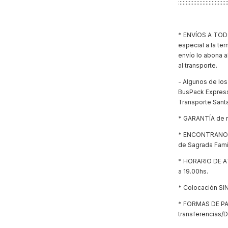
:::::::::::::::::::::::::::::::
* ENVÍOS A TODO 
especial a la te
envío lo abona a
al transporte.
- Algunos de los
BusPack Express,
Transporte Santa
* GARANTÍA de r
* ENCONTRANOS E
de Sagrada Fami
* HORARIO DE AT
a 19.00hs.
* Colocación SI
* FORMAS DE PAG
transferencias/D