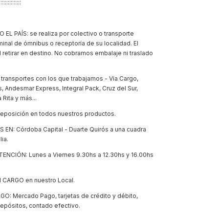
::::::::::::::::
EL PAÍS: se realiza por colectivo o transporte
rminal de ómnibus o receptoría de su localidad. El
l retirar en destino. No cobramos embalaje ni traslado
 transportes con los que trabajamos - Vía Cargo,
 Andesmar Express, Integral Pack, Cruz del Sur,
 Rita y más...
eposición en todos nuestros productos.
N: Córdoba Capital - Duarte Quirós a una cuadra
lia.
ENCIÓN: Lunes a Viernes 9.30hs a 12.30hs y 16.00hs
N CARGO en nuestro Local.
O: Mercado Pago, tarjetas de crédito y débito,
epósitos, contado efectivo.