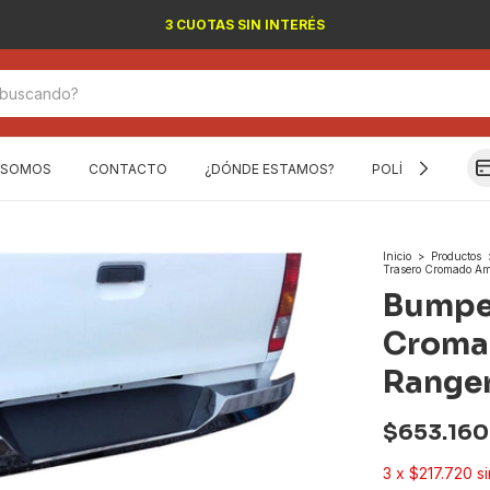
3 CUOTAS SIN INTERÉS
 SOMOS
CONTACTO
¿DÓNDE ESTAMOS?
POLÍTICA DE DEV
Inicio
>
Productos
Trasero Cromado Am
Bumper
Croma
Range
$653.160
3
x
$217.720
s