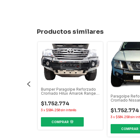
Productos similares
Bumper Paragolpe Reforzado
Cromado Hilux Amarok Ranger
Paragolpe Ref
lpe Reforzado
S10
Cromado Nissan 
a Hilux Sw4
$1.752.774
$1.752.774
3
x
$584.258
sin interés
3
x
$584.258
sin in
terés
COMPRAR
COMPRAR