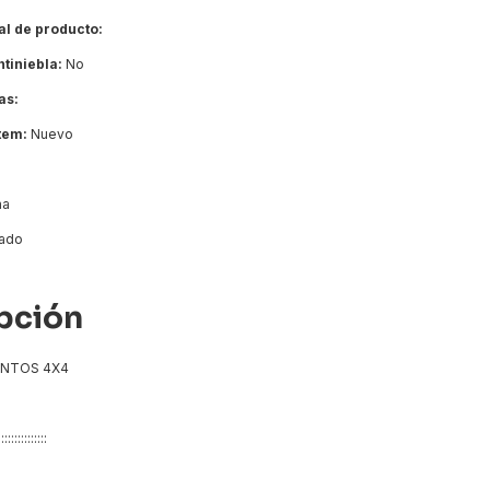
al de producto:
ntiniebla:
No
as:
ítem:
Nuevo
na
ado
pción
ENTOS 4X4
::::::::::::::::