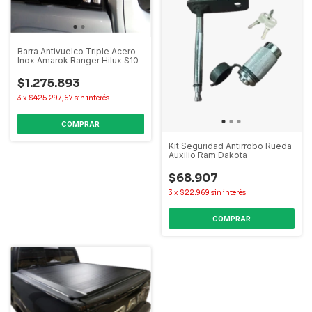
Barra Antivuelco Triple Acero
Inox Amarok Ranger Hilux S10
$1.275.893
3
x
$425.297,67
sin interés
COMPRAR
Kit Seguridad Antirrobo Rueda
Auxilio Ram Dakota
$68.907
3
x
$22.969
sin interés