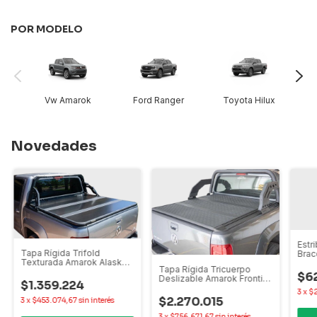
POR MODELO
Vw Amarok
Ford Ranger
Toyota Hilux
N
Novedades
Estr
Tapa Rígida Trifold
Brac
Texturada Amarok Alaskan
Rang
Tapa Rígida Tricuerpo
Frontier Hilux Ranger S10
Alas
$6
Deslizable Amarok Frontier
Toro Oroch
$1.359.224
Hilux Ranger S10
3
x
$2
$2.270.015
3
x
$453.074,67
sin interés
3
x
$756.671,67
sin interés