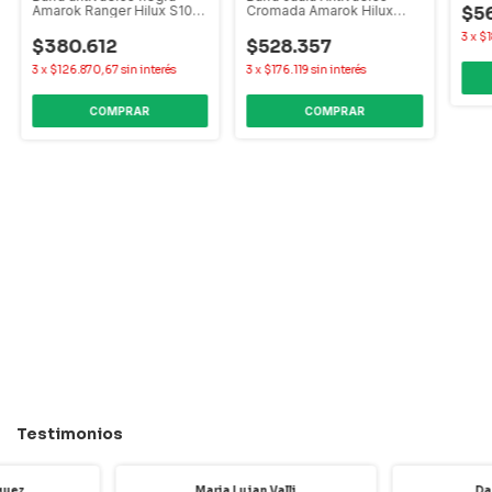
Alas
Cromada Amarok Hilux
$5
Amarok Ranger Hilux S10
Ranger S10 Frontier L200
Frontier Alaskan
3
x
$1
Alaskan
$528.357
$380.612
3
x
$176.119
sin interés
3
x
$126.870,67
sin interés
COMPRAR
COMPRAR
Testimonios
guez
Maria Lujan Valli
Da