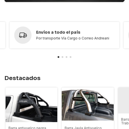
Envíos a todo el país
Por transporte Vía Cargo o Correo Andreani
Destacados
Barr
Trab
Rang
Barra Jaula Antivuelco
Barra antivuelco negra