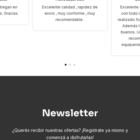
tregan en
Excelente calidad , rapidez de
Excelente 
s. Gracias.
envío , muy conforme , muy
con todo l
recomendable .
realizado f
Además l
buenos. U
recom
equipamie
Newsletter
¿Querés recibir nuestras ofertas? ¡Registrate ya mismo y
comenzá a disfrutarlas!