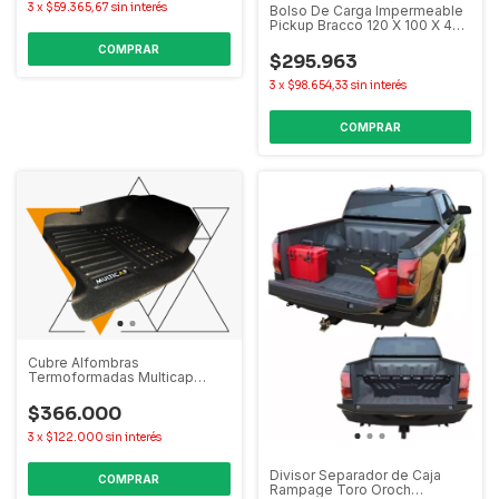
3
x
$59.365,67
sin interés
Bolso De Carga Impermeable
Pickup Bracco 120 X 100 X 45
Cm
COMPRAR
$295.963
3
x
$98.654,33
sin interés
Cubre Alfombras
Termoformadas Multicap
Amarok Hilux Ranger Maverick
$366.000
3
x
$122.000
sin interés
Divisor Separador de Caja
COMPRAR
Rampage Toro Oroch