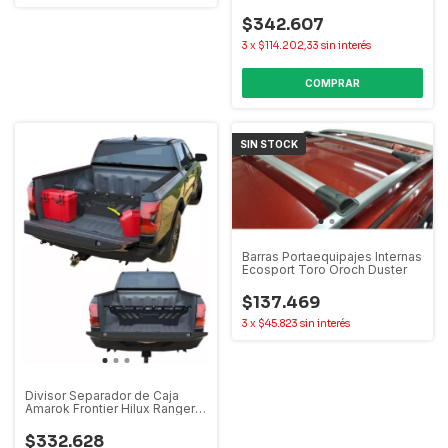
Maverick
$342.607
3
x
$114.202,33
sin interés
SIN STOCK
Barras Portaequipajes Internas
Ecosport Toro Oroch Duster
$137.469
3
x
$45.823
sin interés
Divisor Separador de Caja
Amarok Frontier Hilux Ranger
S10
$332.628