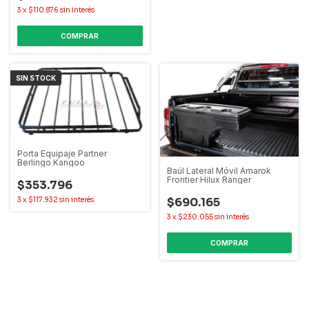
3
x
$110.876
sin interés
SIN STOCK
Porta Equipaje Partner
Berlingo Kangoo
Baúl Lateral Móvil Amarok
Frontier Hilux Ranger
$353.796
$690.165
3
x
$117.932
sin interés
3
x
$230.055
sin interés