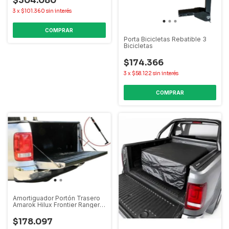
$304.080
3
x
$101.360
sin interés
COMPRAR
Porta Bicicletas Rebatible 3
Bicicletas
$174.366
3
x
$58.122
sin interés
Amortiguador Portón Trasero
Amarok Hilux Frontier Ranger
S10
$178.097