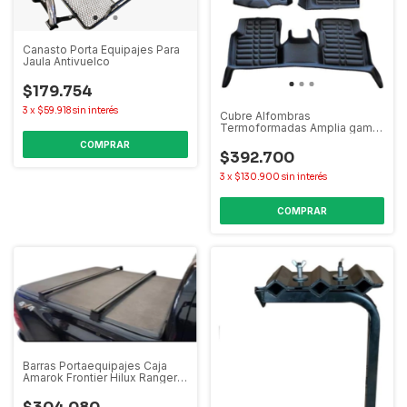
Canasto Porta Equipajes Para
Jaula Antivuelco
$179.754
3
x
$59.918
sin interés
Cubre Alfombras
Termoformadas Amplia gama
de modelos
$392.700
3
x
$130.900
sin interés
COMPRAR
Barras Portaequipajes Caja
Amarok Frontier Hilux Ranger
S10