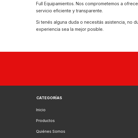
Full Equipamientos. Nos comprometemos a ofrecer
servicio eficiente y transparente.
Si tenés alguna duda o necesitás asistencia, no 
experiencia sea la mejor posible.
CATEGORÍAS
Inicio
Productos
Quiénes Somos