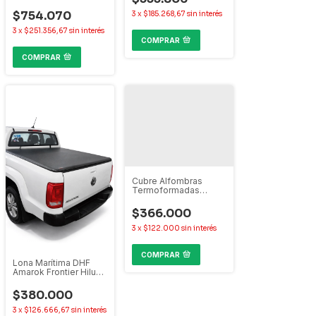
Frontier Hilux Ranger
S10 Alaskan
$754.070
3
x
$185.268,67
sin interés
3
x
$251.356,67
sin interés
COMPRAR
COMPRAR
Cubre Alfombras
Termoformadas
Multicap Amarok Hilux
Ranger Maverick
$366.000
3
x
$122.000
sin interés
COMPRAR
Lona Marítima DHF
Amarok Frontier Hilux
Ranger S10 Alaskan
Titano
$380.000
3
x
$126.666,67
sin interés