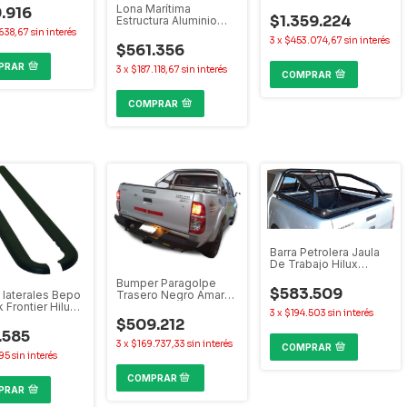
Alaskan Frontier Hilux
 S10 Frontier
Lona Marítima
.916
Ranger S10 Toro
$1.359.224
roch
Estructura Aluminio
Oroch
Amarok Hilux Ranger
638,67
sin interés
3
x
$453.074,67
sin interés
S10 Frontier Alaskan
$561.356
PRAR
3
x
$187.118,67
sin interés
COMPRAR
COMPRAR
Barra Petrolera Jaula
De Trabajo Hilux
Amarok Ranger S10
Bumper Paragolpe
Frontier Alaskan
$583.509
laterales Bepo
Trasero Negro Amarok
 Frontier Hilux
Hilux Ranger
3
x
$194.503
sin interés
 S10 Alaskan
$509.212
.585
3
x
$169.737,33
sin interés
COMPRAR
195
sin interés
PRAR