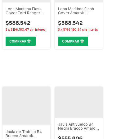
Lona Marítima Flash
Lona Marítima Flash
Cover Ford Ranger
Cover Amarok
XLT 2013 a 2022
Extreme Ranger
Limited
$588.542
$588.542
3
x
$196.180,67
sin interés
3
x
$196.180,67
sin interés
COMPRAR
Jaula Antivuelco B4
Negra Bracco Amarok
Jaula de Trabajo B4
Frontier Hilux Ranger
Bracco Amarok
S10 Alaskan
$555.806