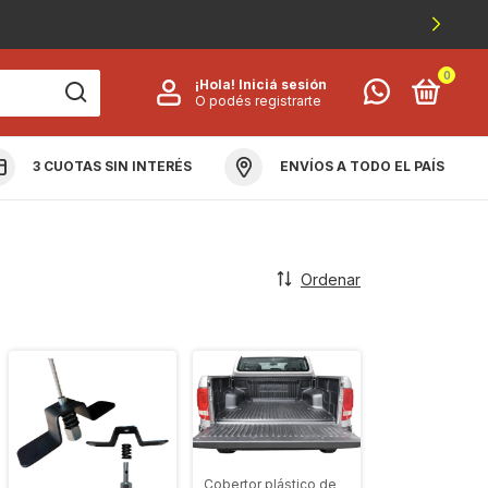
0
¡Hola!
Iniciá sesión
O podés registrarte
3 CUOTAS SIN INTERÉS
ENVÍOS A TODO EL PAÍS
OLUCIÓN Y GARANTÍA
Ordenar
Cobertor plástico de