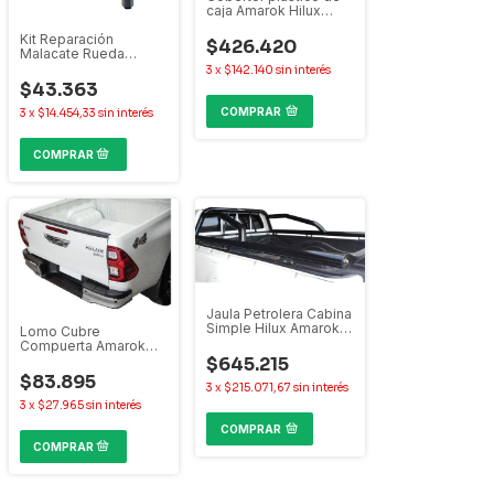
caja Amarok Hilux
Ranger S10
Kit Reparación
$426.420
Malacate Rueda
Auxilio Amarok Hilux
3
x
$142.140
sin interés
Ranger S10
$43.363
COMPRAR
3
x
$14.454,33
sin interés
Jaula Petrolera Cabina
Simple Hilux Amarok
Lomo Cubre
Ranger S10 F100
Compuerta Amarok
Frontier Hilux Ranger
$645.215
S10
$83.895
3
x
$215.071,67
sin interés
3
x
$27.965
sin interés
COMPRAR