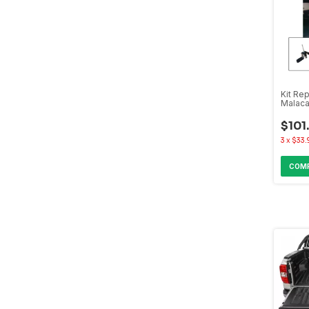
Kit Re
Malaca
Auxili
2023+
$101
3
x
$33.