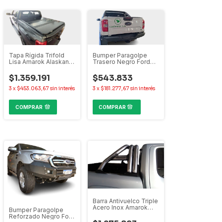
Tapa Rígida Trifold
Bumper Paragolpe
Lisa Amarok Alaskan
Trasero Negro Ford
Frontier Hilux Ranger
Ranger 2023+
S10 Toro Oroch
$1.359.191
$543.833
3
x
$453.063,67
sin interés
3
x
$181.277,67
sin interés
COMPRAR
Barra Antivuelco Triple
Acero Inox Amarok
Bumper Paragolpe
Ranger Hilux S10
Reforzado Negro Ford