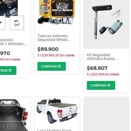
Tuercas Antirrobo
Seguridad Wheel
paración
Locks Ranger 2013+ /
te + Antirrobo
S10 2012+
o Ford Ranger
$89.900
.970
Kit Seguridad
3
x
$29.966,67
sin interés
Antirrobo Rueda
990
sin interés
Auxilio Ford Ranger
2023+
$68.907
3
x
$22.969
sin interés
Lona Marítima Flash