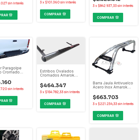
3
x
$101.360
sin interés
.027
sin interés
3
x
$842.937,33
sin interés
COMPRAR
COMPRAR
r Paragolpe
Estribos Ovalados
ro Cromado
Cromados Amarok
 Hilux Ranger
Ranger Hilux S10
.160
Barra Jaula Antivuelco
Frontier Alaskan Toro
$464.347
Acero Inox Amarok
Oroch
.720
sin interés
Hilux Ranger S10
3
x
$154.782,33
sin interés
Frontier
$663.703
COMPRAR
3
x
$221.234,33
sin interés
COMPRAR