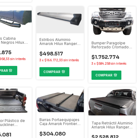
os Cabina
Estribos Aluminio
 Negros Hilux
Bumper Paragolpe
Amarok Hilux Ranger
 Ranger S10
Reforzado Cromado
S10 Frontier Alaskan
 Universales
Hilux Amarok Ranger
.875
$498.517
S10
$1.752.774
958,33
sin interés
3
x
$166.172,33
sin interés
3
x
$584.258
sin interés
COMPRAR
COMPRAR
Barras Portaequipajes
or Plástico de
Tapa Retráctil Aluminio
Caja Amarok Frontier
uckliner
Amarok Hilux Ranger
Hilux Ranger S10
 Alaskan
S10 Alaskan
r Hilux Ranger
$304.080
.081
$2.528.812