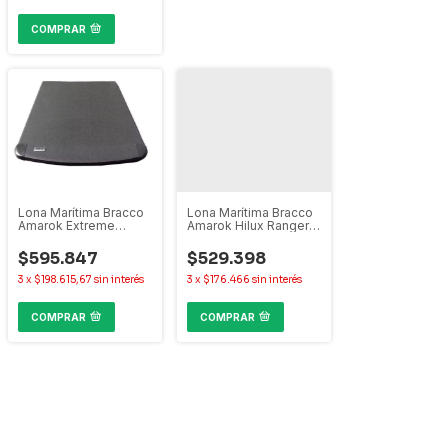
COMPRAR
Lona Marítima Bracco
Lona Marítima Bracco
Amarok Extreme
Amarok Hilux Ranger
Ranger Limited
S10 Frontier Alaskan
Maverick
$595.847
$529.398
3
x
$198.615,67
sin interés
3
x
$176.466
sin interés
COMPRAR
COMPRAR