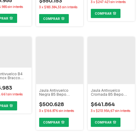
.955
$550.153
3
x
$247.421
sin interés
L200
.985
sin interés
3
x
$183.384,33
sin interés
COMPRAR
PRAR
COMPRAR
Antivuelco B4
Inox Bracco
 Frontier Hilux
 S10 Alaskan
.983
Jaula Antivuelco
Jaula Antivuelco
Negra B5 Bepo
Cromada B5 Bepo
.661
sin interés
Amarok Hilux Ranger
Amarok Hilux Ranger
Toro Rampage
Toro Rampage
$500.628
$641.864
PRAR
3
x
$166.876
sin interés
3
x
$213.954,67
sin interés
COMPRAR
COMPRAR