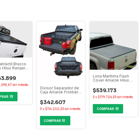
etráctil Bracco
 Hilux Ranger
ck
Lona Marítima Flash
63.899
Cover Amarok Hilux
Ranger S10 Frontier
.299,67
sin interés
Divisor Separador de
$539.173
Caja Amarok Frontier
Hilux Ranger S10
PRAR
3
x
$179.724,33
sin interés
$342.607
COMPRAR
3
x
$114.202,33
sin interés