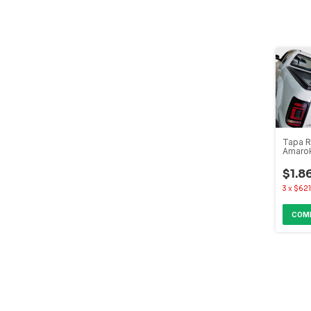
Tapa R
Amarok
Maveri
$1.8
3
x
$621
COM