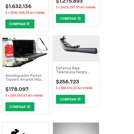
$1.275.893
Ranger
$1.632.136
3
x
$425.297,67
sin interés
3
x
$544.045,33
sin interés
COMPRAR
Defensa Baja
Talampaya Negra
Amortiguador Portón
Amarok Ranger Hilux
Trasero Amarok Hilux
S10 Frontier Toro
$256.723
Frontier Ranger S10
Oroch
3
x
$85.574,33
sin interés
$178.097
3
x
$59.365,67
sin interés
COMPRAR
COMPRAR