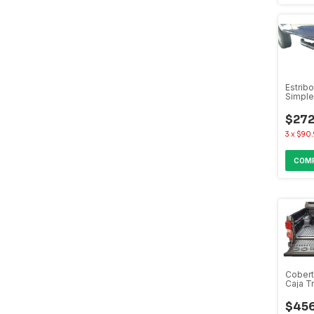
Estrib
Simple
Amarok
F100 Y
$272
3
x
$90.
Cobert
Caja Tr
Amarok
Frontie
$456
S10