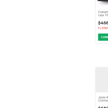
Cobert
caja Tr
Range
$456
3
x
$152
Jaula 
Croma
Amarok
Ranger