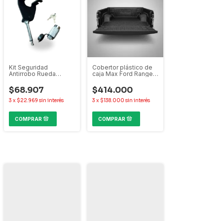
Kit Seguridad
Cobertor plástico de
Antirrobo Rueda
caja Max Ford Ranger
Auxilio Ford Ranger
2013-2022
2013-2022
$68.907
$414.000
3
x
$22.969
sin interés
3
x
$138.000
sin interés