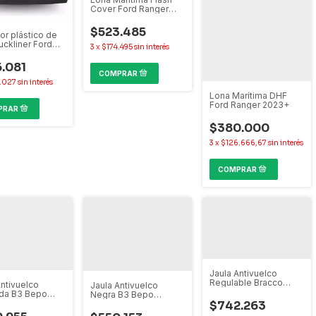
Cover Ford Ranger
2013-2022
$523.485
or plástico de
uckliner Ford
3
x
$174.495
sin interés
r 2023+
.081
.027
sin interés
Lona Marítima DHF
Ford Ranger 2023+
$380.000
3
x
$126.666,67
sin interés
Jaula Antivuelco
Regulable Bracco
Antivuelco
Jaula Antivuelco
Amarok Frontier Hilux
da B3 Bepo
Negra B3 Bepo
Ranger S10 Alaskan
 Frontier Hilux
$742.263
Amarok Frontier Hilux
 S10 Alaskan
Ranger S10 Alaskan