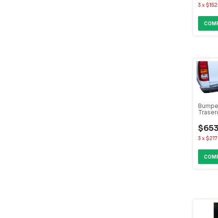
3
x
$152
Bumpe
Trase
Amarok
$653
3
x
$217