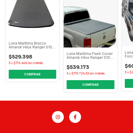
Lona Marítima Bracco
Amarok Hilux Ranger S10
Frontier Alaskan Maverick
Lona
Lona Marítima Flash Cover
$529.398
Forc
Amarok Hilux Ranger S10
Rang
Frontier
3
x
$176.466
sin interés
$6
$539.173
3
x
$
3
x
$179.724,33
sin interés
COMPRAR
COMPRAR