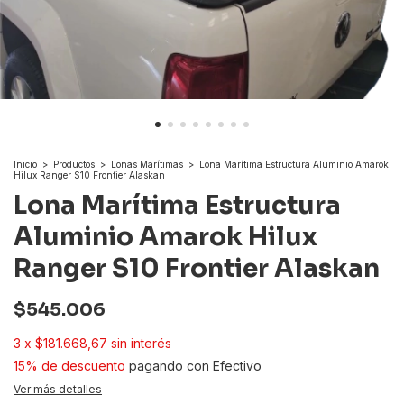
Inicio
>
Productos
>
Lonas Marítimas
>
Lona Marítima Estructura Aluminio Amarok
Hilux Ranger S10 Frontier Alaskan
Lona Marítima Estructura
Aluminio Amarok Hilux
Ranger S10 Frontier Alaskan
$545.006
3
x
$181.668,67
sin interés
15% de descuento
pagando con Efectivo
Ver más detalles