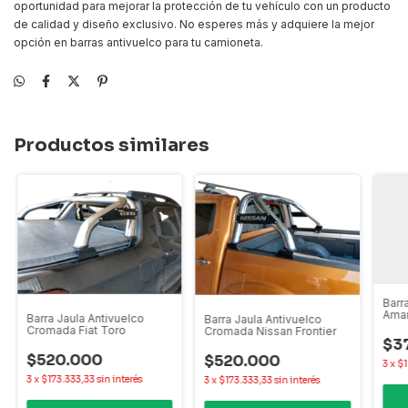
oportunidad para mejorar la protección de tu vehículo con un producto
de calidad y diseño exclusivo. No esperes más y adquiere la mejor
opción en barras antivuelco para tu camioneta.
Productos similares
Barr
Amar
Barra Jaula Antivuelco
Barra Jaula Antivuelco
Fron
Cromada Fiat Toro
Cromada Nissan Frontier
$3
$520.000
$520.000
3
x
$1
3
x
$173.333,33
sin interés
3
x
$173.333,33
sin interés